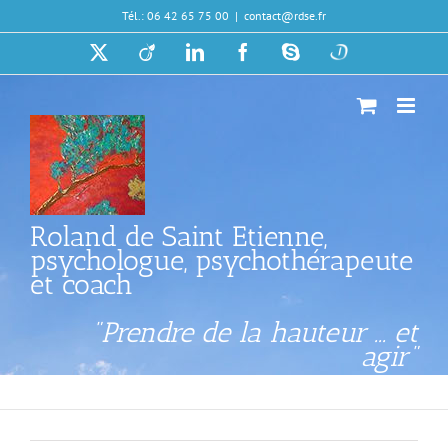
Passer
Tél.: 06 42 65 75 00
|
contact@rdse.fr
au
contenu
X
Viadeo
LinkedIn
Facebook
Skype
Doctolib
Roland de Saint Etienne,
psychologue, psychothérapeute
et coach
"Prendre de la hauteur ... et
agir"