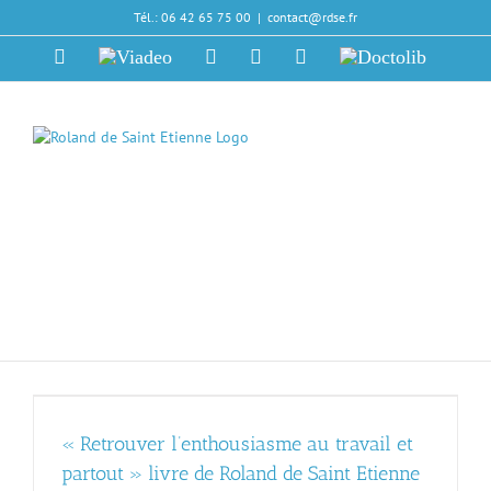
Passer
Tél.: 06 42 65 75 00
|
contact@rdse.fr
au
contenu
X
Viadeo
LinkedIn
Facebook
Skype
Doctolib
Roland de Saint Etienne,
psychologue, psychothérapeute
et coach
"Prendre de la hauteur ... et
agir"
« Retrouver l’enthousiasme au travail et
partout » livre de Roland de Saint Etienne