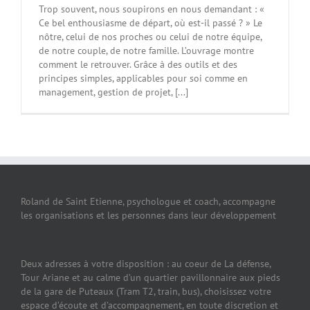
Trop souvent, nous soupirons en nous demandant : «
Ce bel enthousiasme de départ, où est-il passé ? » Le
nôtre, celui de nos proches ou celui de notre équipe,
de notre couple, de notre famille. L’ouvrage montre
comment le retrouver. Grâce à des outils et des
principes simples, applicables pour soi comme en
management, gestion de projet, [...]
Roland de Saint Etienne, psychologue et coach, accompagne
les organisations et les personnes dans leur développement
Deux adresses à votre disposition : au coeur de La défense,
Tour Ariane et au calme d’un quartier pavillonnaire aux pieds
de la gare de Puteaux (Tram T2, train, bus), choisissez votre
espace d’écoute et d’accompagnement, en toute discretion et