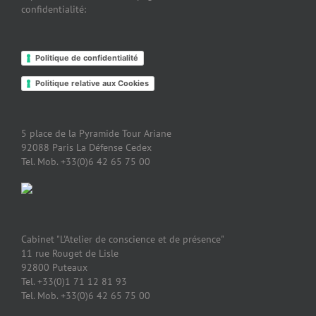
confidentialité:
Politique de confidentialité
Politique relative aux Cookies
5 place de la Pyramide Tour Ariane
92088 Paris La Défense Cedex
Tel. Mob. +33(0)6 42 65 75 00
Cabinet "L'Atelier de conscience et de présence"
11 rue Rouget de Lisle
92800 Puteaux
Tel. +33(0)1 71 12 81 93
Tel. Mob. +33(0)6 42 65 75 00