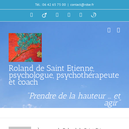
Passer
Tél.: 06 42 65 75 00
|
contact@rdse.fr
au
contenu
X
Viadeo
LinkedIn
Facebook
Skype
Doctolib
Roland de Saint Etienne,
psychologue, psychothérapeute
et coach
"Prendre de la hauteur ... et
agir"