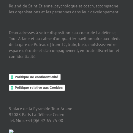
Roland de Saint Etienne, psychologue et coach, accompagne
les organisations et les personnes dans leur développement
Deux adresses à votre disposition : au coeur de La défense,
Tour Ariane et au calme d’un quartier pavillonnaire aux pieds
de la gare de Puteaux (Tram T2, train, bus), choisissez votre
espace d’écoute et d’accompagnement, en toute discretion et
confidentialité:
Politique de confidentialité
Politique relative aux Cookies
5 place de la Pyramide Tour Ariane
92088 Paris La Défense Cedex
Tel. Mob. +33(0)6 42 65 75 00