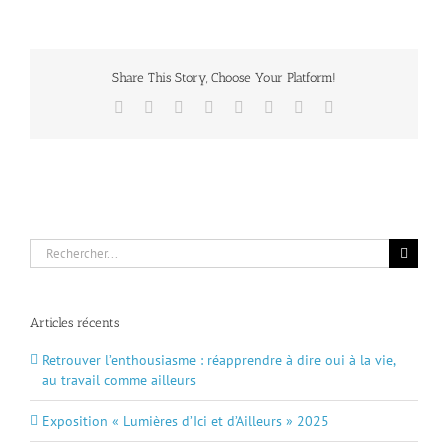
Share This Story, Choose Your Platform!
Facebook
X
Reddit
LinkedIn
Tumblr
Pinterest
Vk
Email
Rechercher:
Articles récents
Retrouver l’enthousiasme : réapprendre à dire oui à la vie,
au travail comme ailleurs
Exposition « Lumières d’Ici et d’Ailleurs » 2025