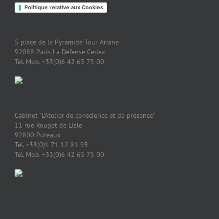
Politique relative aux Cookies
5 place de la Pyramide Tour Ariane
92088 Paris La Défense Cedex
Tel. Mob. +33(0)6 42 65 75 00
Cabinet "L'Atelier de conscience et de présence"
11 rue Rouget de Lisle
92800 Puteaux
Tel. +33(0)1 71 12 81 93
Tel. Mob. +33(0)6 42 65 75 00