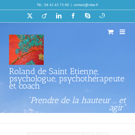
Passer
Tél.: 06 42 65 75 00
|
contact@rdse.fr
au
contenu
X
Viadeo
LinkedIn
Facebook
Skype
Doctolib
Roland de Saint Etienne,
psychologue, psychothérapeute
et coach
"Prendre de la hauteur ... et
agir"