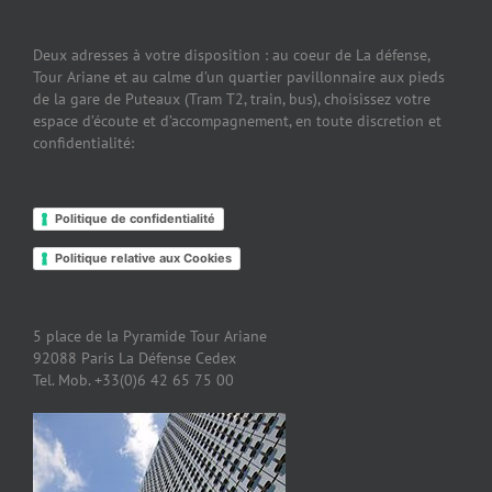
Deux adresses à votre disposition : au coeur de La défense,
Tour Ariane et au calme d’un quartier pavillonnaire aux pieds
de la gare de Puteaux (Tram T2, train, bus), choisissez votre
espace d’écoute et d’accompagnement, en toute discretion et
confidentialité:
Politique de confidentialité
Politique relative aux Cookies
5 place de la Pyramide Tour Ariane
92088 Paris La Défense Cedex
Tel. Mob. +33(0)6 42 65 75 00