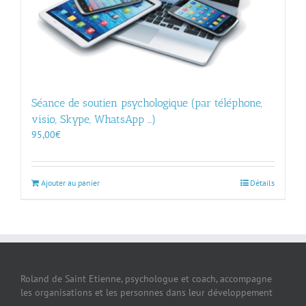
Séance de soutien psychologique (par téléphone,
visio, Skype, WhatsApp …)
95,00
€
Ajouter au panier
Détails
Roland de Saint Etienne, psychologue et coach, accompagne
les organisations et les personnes dans leur développement