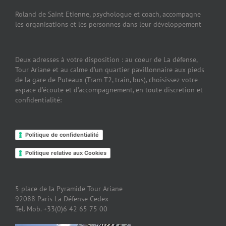
Roland de Saint Etienne, psychologue et coach, accompagne
les organisations et les personnes dans leur développement
Deux adresses à votre disposition : au coeur de La défense,
Tour Ariane et au calme d’un quartier pavillonnaire aux pieds
de la gare de Puteaux (Tram T2, train, bus), choisissez votre
espace d’écoute et d’accompagnement, en toute discretion et
confidentialité:
Politique de confidentialité
Politique relative aux Cookies
5 place de la Pyramide Tour Ariane
92088 Paris La Défense Cedex
Tel. Mob. +33(0)6 42 65 75 00