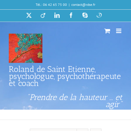
Passer
Tél.: 06 42 65 75 00
|
contact@rdse.fr
au
contenu
X
Viadeo
LinkedIn
Facebook
Skype
Doctolib
Roland de Saint Etienne,
psychologue, psychothérapeute
et coach
"Prendre de la hauteur ... et
agir"