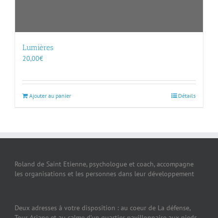
Lumières
20,00
€
Ajouter au panier
Détails
Roland de Saint Etienne, psychologue et coach, accompagne
les organisations et les personnes dans leur développement
Deux adresses à votre disposition : au coeur de La défense,
Tour Ariane et au calme d’un quartier pavillonnaire aux pieds