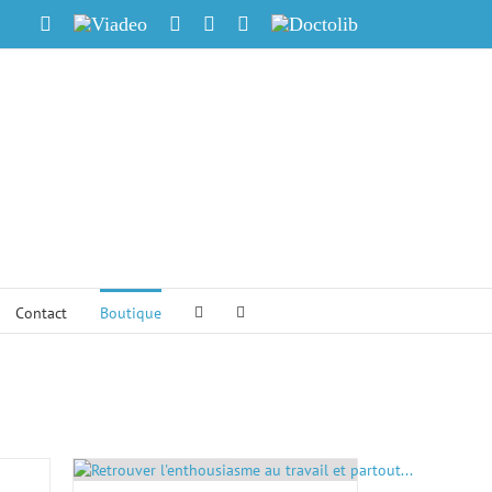
X
Viadeo
LinkedIn
Facebook
Skype
Doctolib
 psychothérapeute et coach
dre de la hauteur ... et agir"
Contact
Boutique