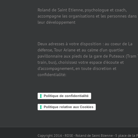
Roland de Saint Etienne, psychologue et coach,
accompagne les organisations et les personnes dans
leur développement
Deux adresses à votre disposition : au coeur de La
défense, Tour Ariane et au calme d’un quartier
pavillonnaire aux pieds de la gare de Puteaux (Tram 
train, bus), choisissez votre espace d’écoute et
d’accompagnement, en toute discretion et
confidentialité:
Politique de confidentialité
Politique relative aux Cookies
Copyright 2016 - RDSE - Roland de Saint Etienne - 5 place de l