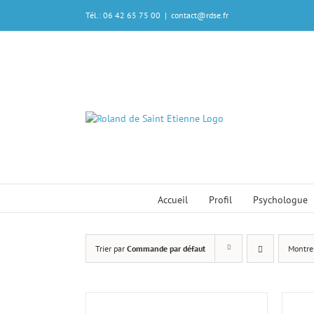
Passer
Tél.: 06 42 65 75 00
|
contact@rdse.fr
au
contenu
R
Accueil
Profil
Psychologue
Trier par
Commande par défaut
Montre