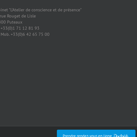
inet "L'Atelier de conscience et de présence"
rue Rouget de Lisle
800 Puteaux
. +33(0)1 71 12 81 93
. Mob. +33(0)6 42 65 75 00
Prendre rendez-vous en ligne