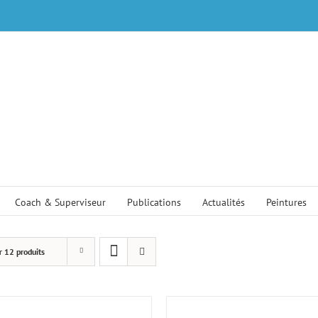
oland de Saint Etienne, psychologue,
"Pren
Coach & Superviseur
Publications
Actualités
Peintures
r
12 produits