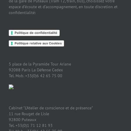
de la gare de Puteaux (Tram T2, train, bus), choisissez votre
espace d’écoute et d’accompagnement, en toute discretion et
confidentialité:
Politique de confidentialité
Politique relative aux Cookies
5 place de la Pyramide Tour Ariane
92088 Paris La Défense Cedex
Tel. Mob. +33(0)6 42 65 75 00
Cabinet "L'Atelier de conscience et de présence"
11 rue Rouget de Lisle
92800 Puteaux
Tel. +33(0)1 71 12 81 93