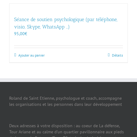
Séance de soutien psychologique (par téléphone,
visio, Skype, WhatsApp …)
95,00
€
Ajouter au panier
Détails
Roland de Saint Etienne, psychologue et coach, accompagne
les organisations et les personnes dans leur développement
Deux adresses à votre disposition : au coeur de La défense,
Tour Ariane et au calme d’un quartier pavillonnaire aux pieds